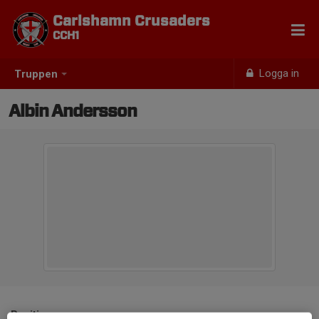
Carlshamn Crusaders
CCH1
Logga in
Truppen
Albin Andersson
Position
-