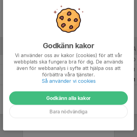
Ålder
21 år
Godkänn kakor
ALLA SERIER
ALLA ÅR
Vi använder oss av kakor (cookies) för att vår
Säsongen 25/26
5
0
0
webbplats ska fungera bra för dig. De används
även för webbanalys i syfte att hjälpa oss att
Säsongen 22/23
9
2
1
förbättra våra tjänster.
Totalt
14
2
1
Så använder vi cookies
Godkänn alla kakor
Bara nödvändiga