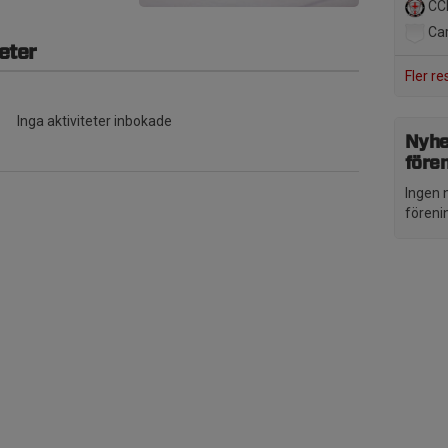
CC
Car
eter
Fler re
Inga aktiviteter inbokade
Nyhe
före
Ingen 
föreni