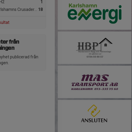
H2
1
lshamns Crusaders HC1
18
sultat
ter från
ningen
nyhet publicerad från
ngen.