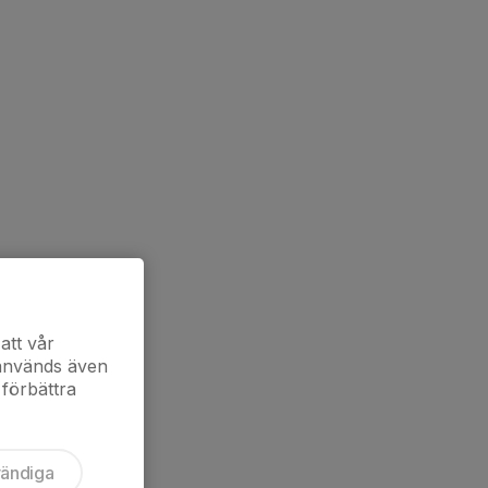
att vår
 används även
 förbättra
vändiga