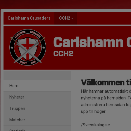
Carlshamn Crusaders
CCH2
Carlshamn 
CCH2
Välkommen til
Hem
Här hamnar automatiskt 
Nyheter
nyheterna på hemsidan. Fö
administrera hemsidan log
Truppen
upp till höger.
Matcher
/Svenskalag.se