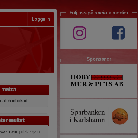
Följ oss på sociala medier
Logga in
Sponsorer
 match
match inbokad
te resultat
 mar 19:30
| Blekinge Hockey League