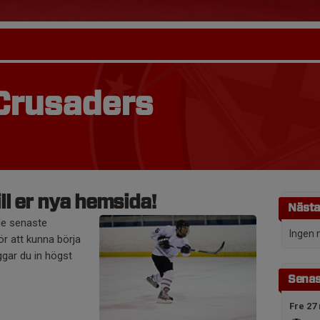
Crusaders
l er nya hemsida!
Nästa
de senaste
Ingen 
r att kunna börja
gar du in högst
Senas
Fre 27