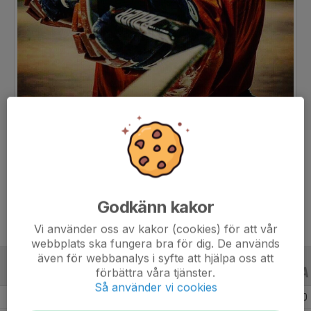
Position
Forward
Ålder
32 år
Godkänn kakor
Vi använder oss av kakor (cookies) för att vår
webbplats ska fungera bra för dig. De används
även för webbanalys i syfte att hjälpa oss att
förbättra våra tjänster.
ALLA SERIER
ALLA ÅR
Så använder vi cookies
Säsongen 25/26
4
0
0