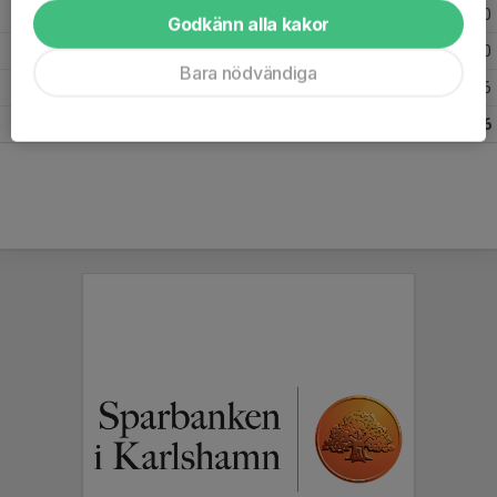
Säsongen 24/25
3
0
0
Godkänn alla kakor
Säsongen 23/24
9
0
0
Bara nödvändiga
Säsongen 22/23
10
4
6
Totalt
26
4
6