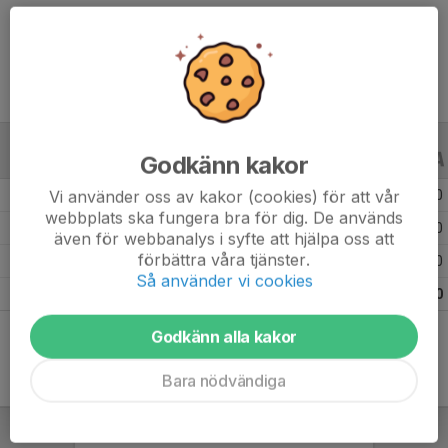
Ålder
-
Godkänn kakor
ALLA SERIER
ALLA ÅR
Vi använder oss av kakor (cookies) för att vår
Säsongen 25/26
3
0
0
webbplats ska fungera bra för dig. De används
Säsongen 24/25
1
0
0
även för webbanalys i syfte att hjälpa oss att
förbättra våra tjänster.
Säsongen 23/24
6
0
0
Så använder vi cookies
Totalt
10
0
0
Godkänn alla kakor
Bara nödvändiga