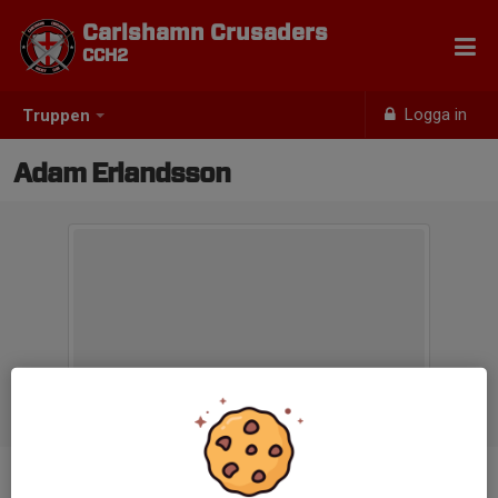
Carlshamn Crusaders
CCH2
Logga in
Truppen
Adam Erlandsson
Titel
Lagledare