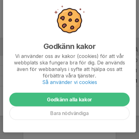
Ålder
20 år
Godkänn kakor
ALLA SERIER
ALLA ÅR
Vi använder oss av kakor (cookies) för att vår
Säsongen 25/26
6
0
0
webbplats ska fungera bra för dig. De används
även för webbanalys i syfte att hjälpa oss att
Säsongen 22/23
8
0
1
förbättra våra tjänster.
Totalt
14
0
1
Så använder vi cookies
Godkänn alla kakor
Bara nödvändiga