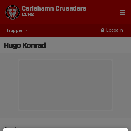
Carlshamn Crusaders
CCH2
Logga in
Truppen
Hugo Konrad
Position
-